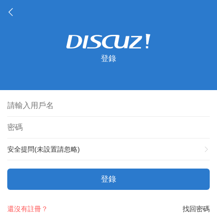
登錄
安全提問(未設置請忽略)
登錄
還沒有註冊？
找回密碼