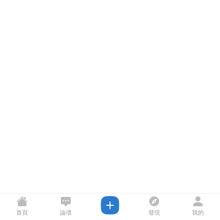
首頁
論壇
發現
我的