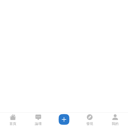
首頁
論壇
發現
我的