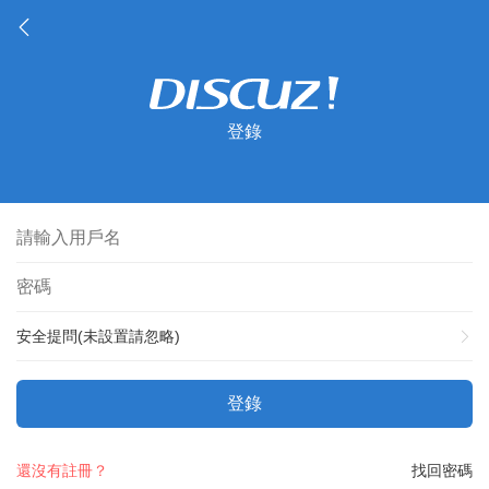
登錄
安全提問(未設置請忽略)
登錄
還沒有註冊？
找回密碼