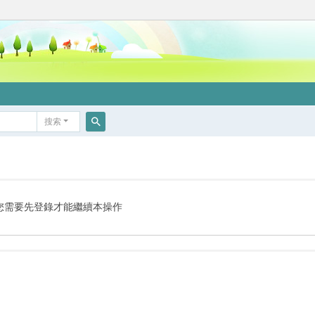
搜索
搜
索
您需要先登錄才能繼續本操作