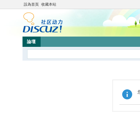
設為首頁
收藏本站
論壇