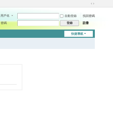
切
換
用戶名
自動登錄
找回密碼
到
寬
密碼
註冊
登錄
版
快捷導航