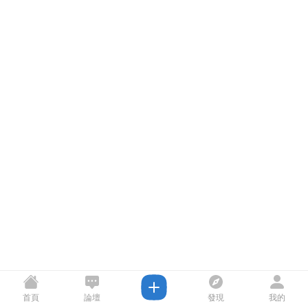
首頁
論壇
發現
我的