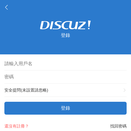
登錄
安全提問(未設置請忽略)
登錄
還沒有註冊？
找回密碼