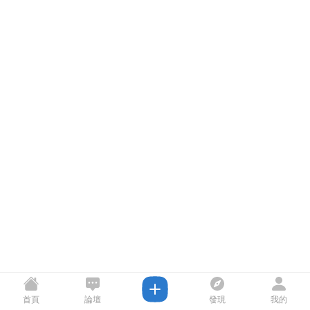
首頁
論壇
發現
我的