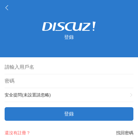
登錄
安全提問(未設置請忽略)
登錄
還沒有註冊？
找回密碼