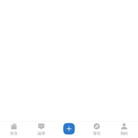
首頁
論壇
發現
我的