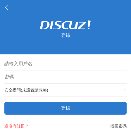
登錄
安全提問(未設置請忽略)
登錄
還沒有註冊？
找回密碼