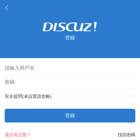
登錄
安全提問(未設置請忽略)
登錄
還沒有註冊？
找回密碼