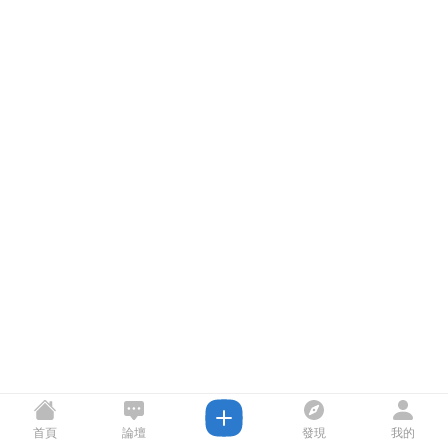
首頁
論壇
發現
我的