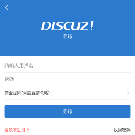
登錄
安全提問(未設置請忽略)
登錄
還沒有註冊？
找回密碼