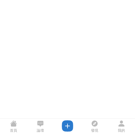
首頁
論壇
發現
我的