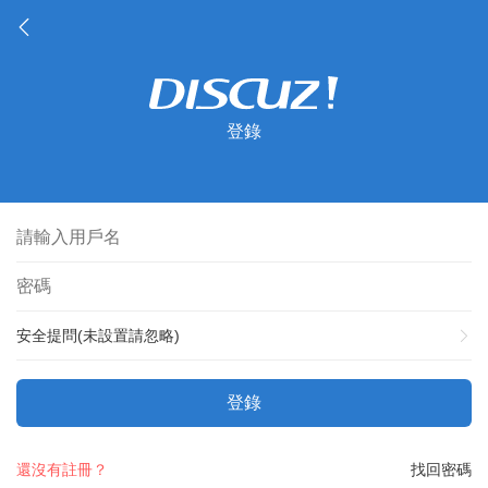
登錄
安全提問(未設置請忽略)
登錄
還沒有註冊？
找回密碼