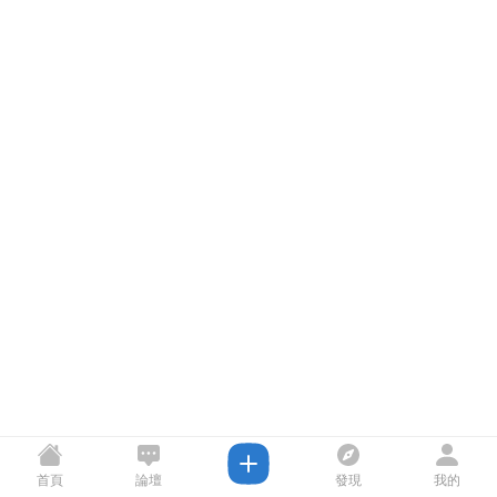
首頁
論壇
發現
我的