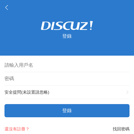
登錄
安全提問(未設置請忽略)
登錄
還沒有註冊？
找回密碼