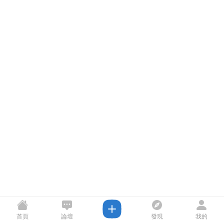
首頁
論壇
發現
我的