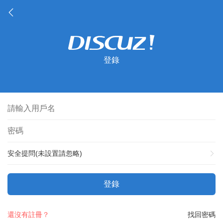
登錄
安全提問(未設置請忽略)
登錄
還沒有註冊？
找回密碼