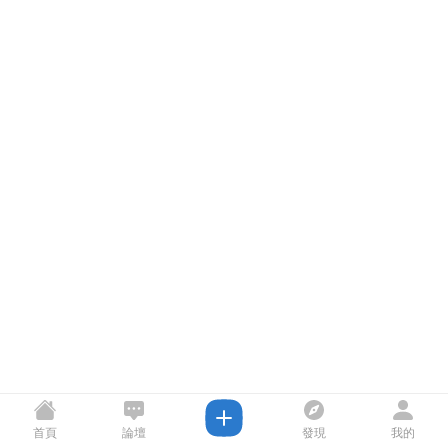
首頁
論壇
發現
我的