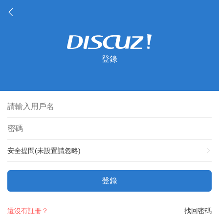
登錄
安全提問(未設置請忽略)
登錄
還沒有註冊？
找回密碼