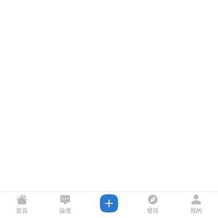
首頁
論壇
發現
我的