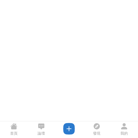
首頁
論壇
發現
我的