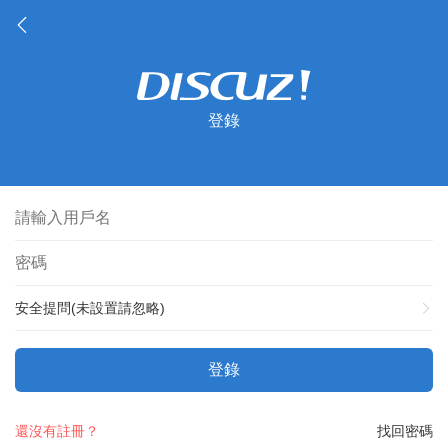
登錄
安全提問(未設置請忽略)
登錄
還沒有註冊？
找回密碼