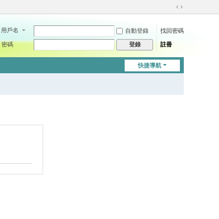
切
換
用戶名
自動登錄
找回密碼
到
寬
密碼
註冊
登錄
版
快捷導航