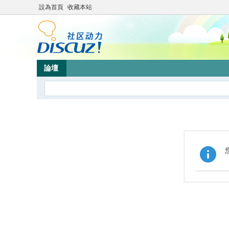
設為首頁
收藏本站
論壇