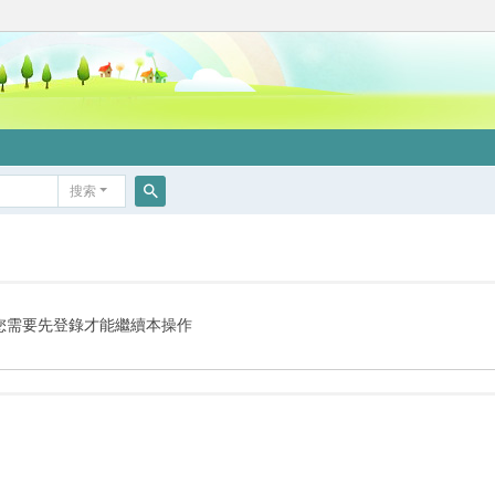
搜索
搜
索
您需要先登錄才能繼續本操作