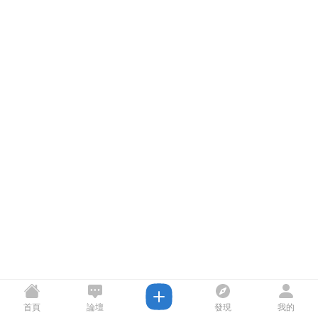
首頁
論壇
發現
我的