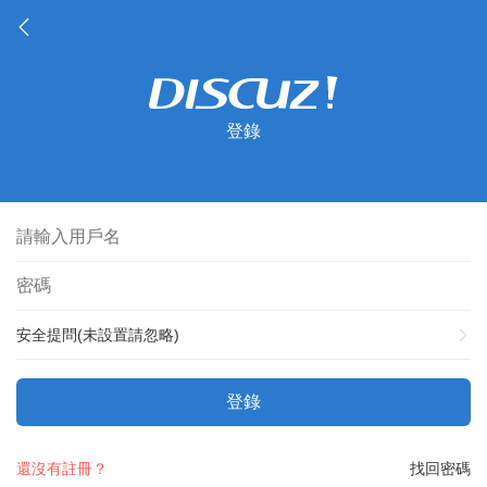
登錄
安全提問(未設置請忽略)
登錄
還沒有註冊？
找回密碼