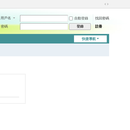
切
換
用戶名
自動登錄
找回密碼
到
寬
密碼
註冊
登錄
版
快捷導航