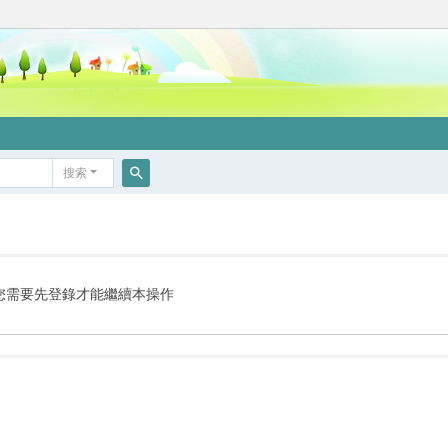
搜索
搜
索
您需要先登錄才能繼續本操作