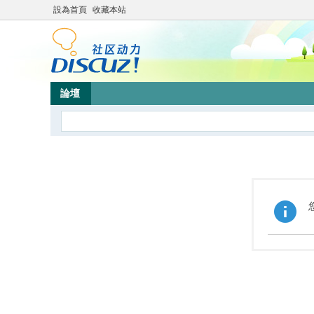
設為首頁
收藏本站
論壇