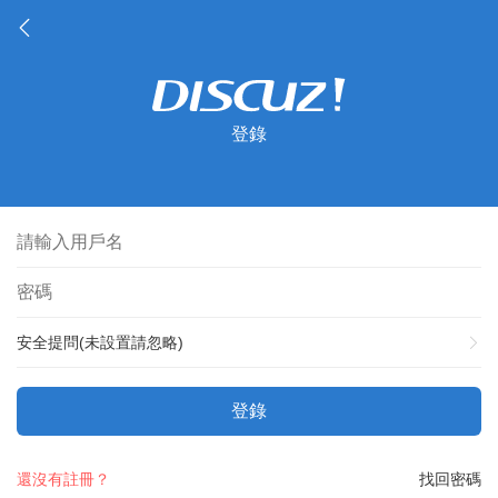
登錄
安全提問(未設置請忽略)
登錄
還沒有註冊？
找回密碼