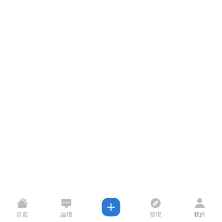
首頁
論壇
發現
我的