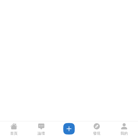
首頁
論壇
發現
我的