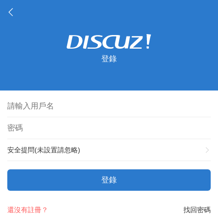
登錄
安全提問(未設置請忽略)
登錄
還沒有註冊？
找回密碼