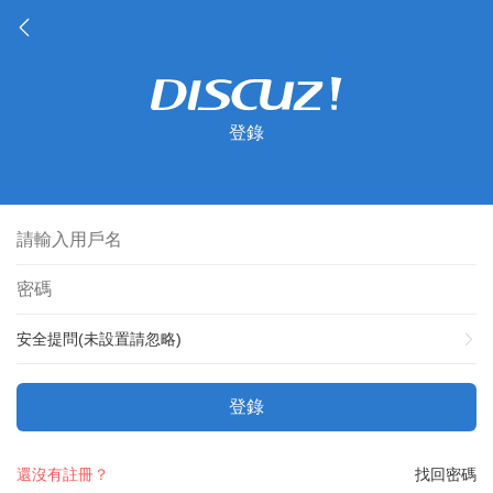
登錄
安全提問(未設置請忽略)
登錄
還沒有註冊？
找回密碼