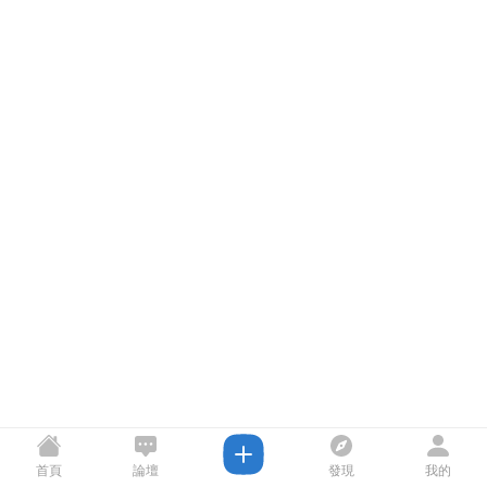
首頁
論壇
發現
我的