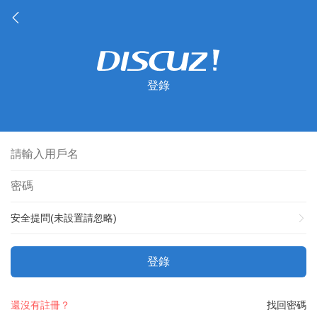
登錄
安全提問(未設置請忽略)
登錄
還沒有註冊？
找回密碼