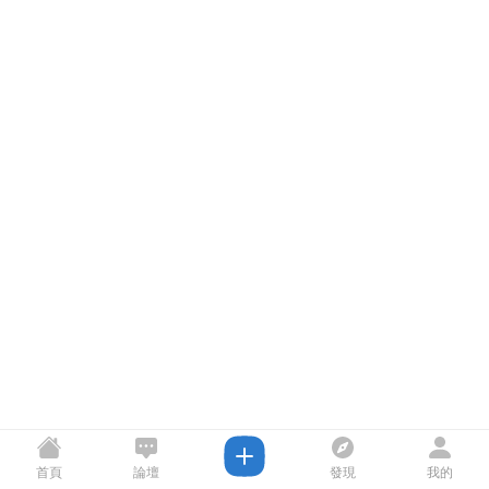
首頁
論壇
發現
我的