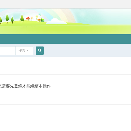
搜索
搜
索
您需要先登錄才能繼續本操作