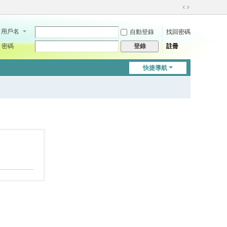
切
換
用戶名
自動登錄
找回密碼
到
寬
密碼
註冊
登錄
版
快捷導航