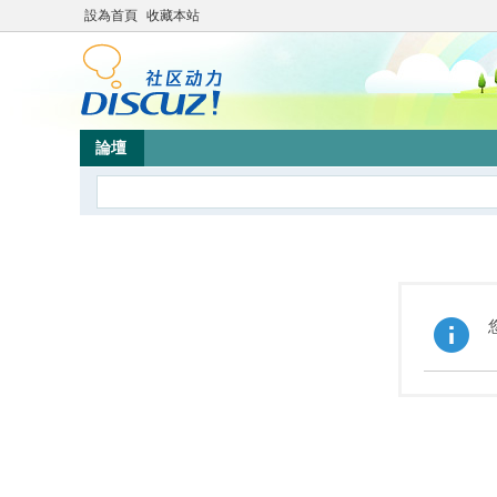
設為首頁
收藏本站
論壇