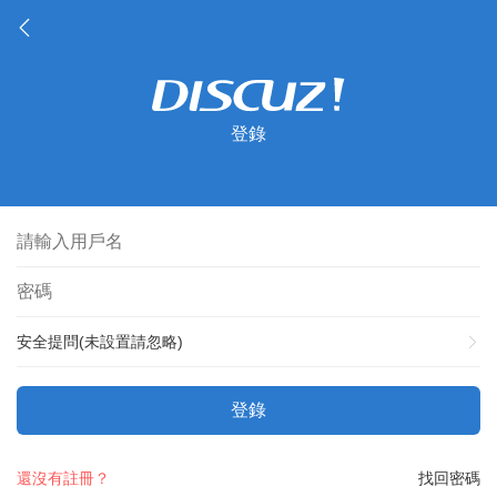
登錄
安全提問(未設置請忽略)
登錄
還沒有註冊？
找回密碼