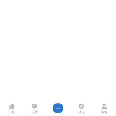
首頁
論壇
發現
我的