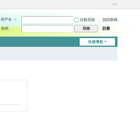
切
換
用戶名
自動登錄
找回密碼
到
寬
密碼
註冊
登錄
版
快捷導航