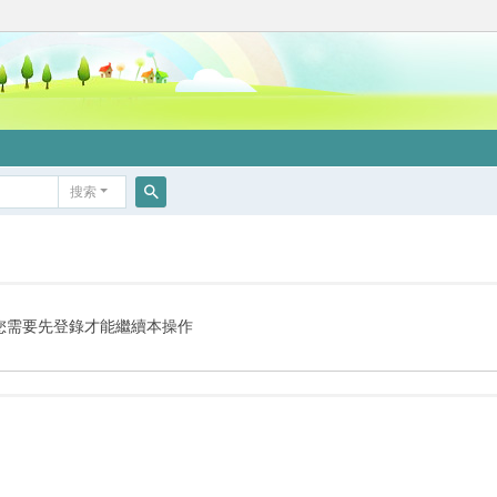
搜索
搜
索
您需要先登錄才能繼續本操作