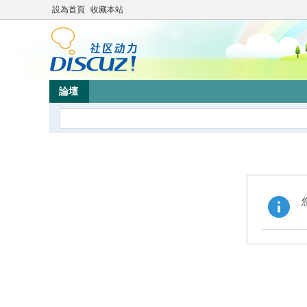
設為首頁
收藏本站
論壇