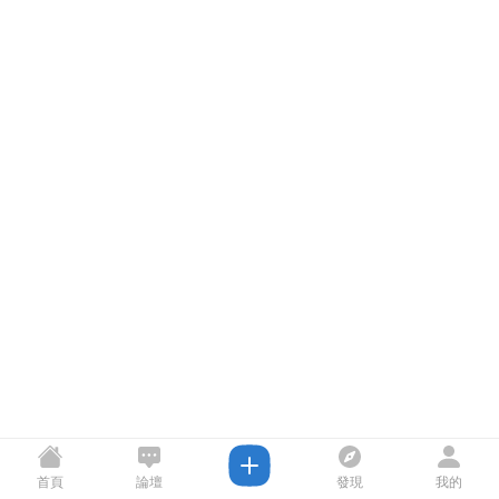
首頁
論壇
發現
我的