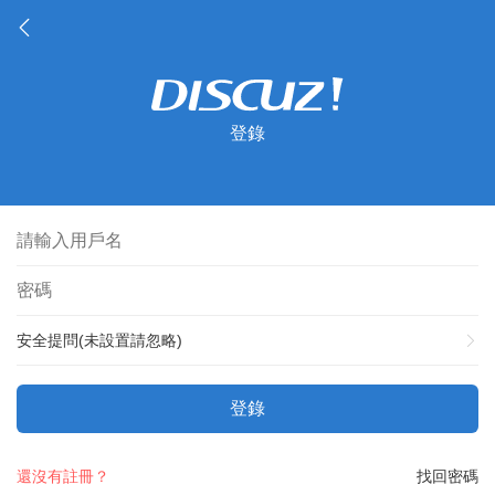
登錄
安全提問(未設置請忽略)
登錄
還沒有註冊？
找回密碼