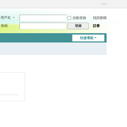
切
換
用戶名
自動登錄
找回密碼
到
寬
密碼
註冊
登錄
版
快捷導航