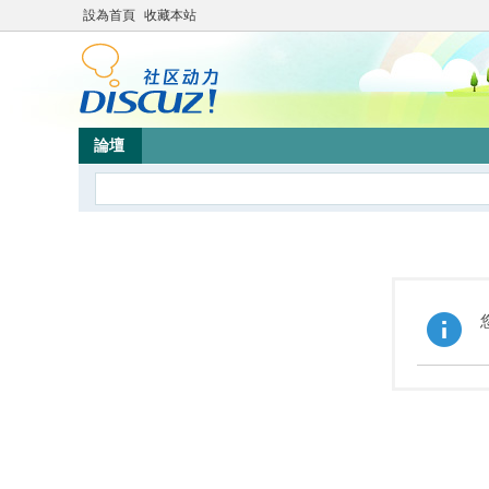
設為首頁
收藏本站
論壇