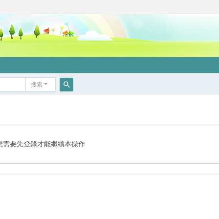
搜索
搜
索
您需要先登錄才能繼續本操作