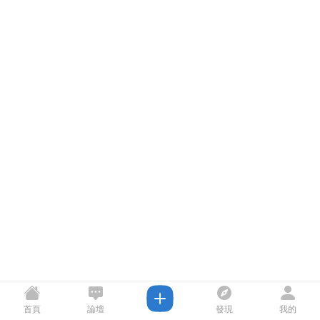
首頁
論壇
發現
我的