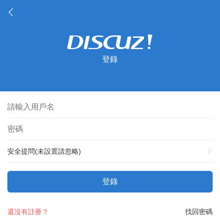
登錄
安全提問(未設置請忽略)
登錄
還沒有註冊？
找回密碼