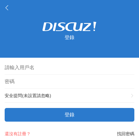
登錄
安全提問(未設置請忽略)
登錄
還沒有註冊？
找回密碼