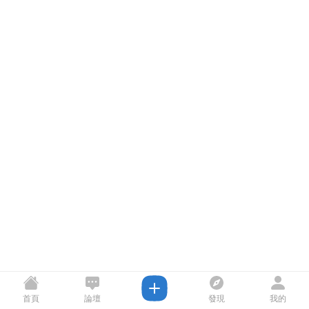
首頁
論壇
發現
我的