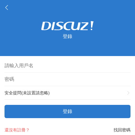
登錄
安全提問(未設置請忽略)
登錄
還沒有註冊？
找回密碼