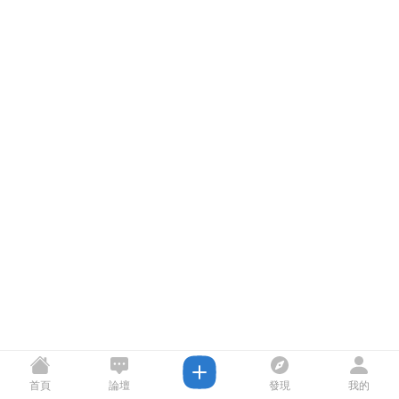
首頁
論壇
發現
我的