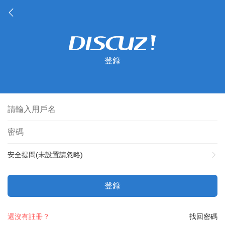
登錄
安全提問(未設置請忽略)
登錄
還沒有註冊？
找回密碼