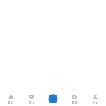
首頁
論壇
發現
我的