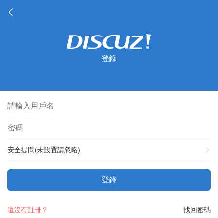
登錄
安全提問(未設置請忽略)
登錄
還沒有註冊？
找回密碼