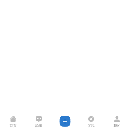
首頁
論壇
發現
我的