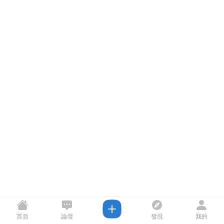
首頁
論壇
發現
我的