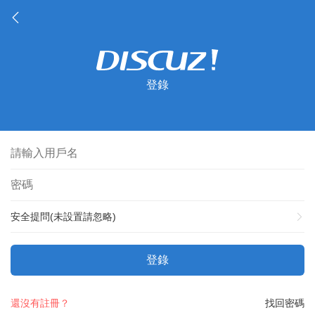
登錄
安全提問(未設置請忽略)
登錄
還沒有註冊？
找回密碼