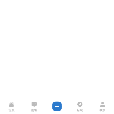
首頁
論壇
發現
我的