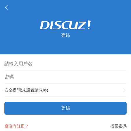
登錄
安全提問(未設置請忽略)
登錄
還沒有註冊？
找回密碼