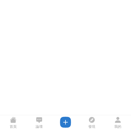
首頁
論壇
發現
我的