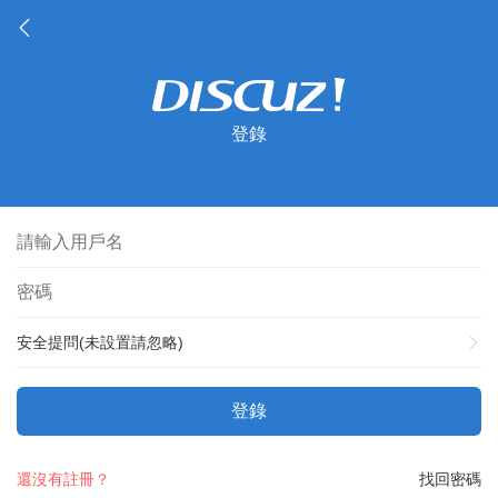
登錄
安全提問(未設置請忽略)
登錄
還沒有註冊？
找回密碼