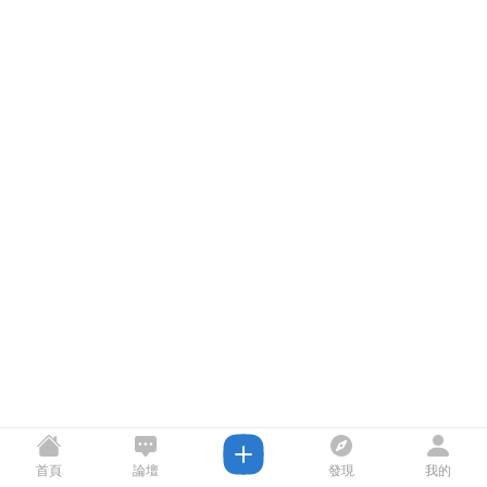
首頁
論壇
發現
我的