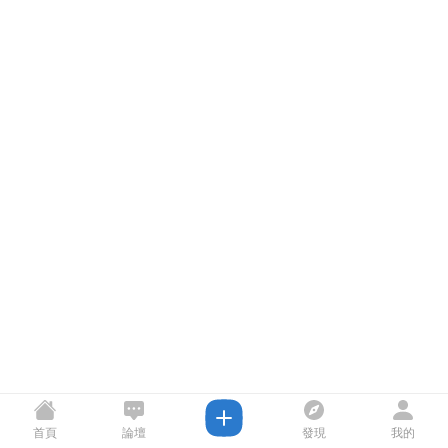
首頁
論壇
發現
我的