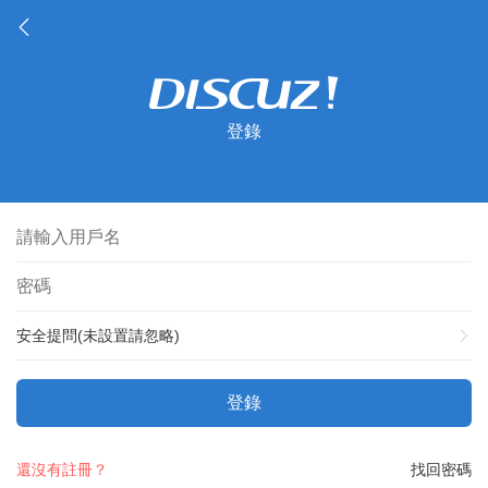
登錄
安全提問(未設置請忽略)
登錄
還沒有註冊？
找回密碼