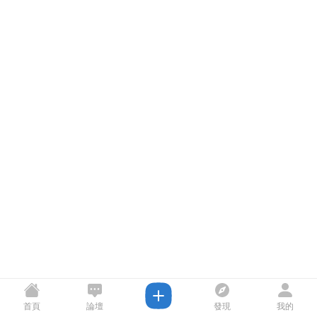
首頁
論壇
發現
我的