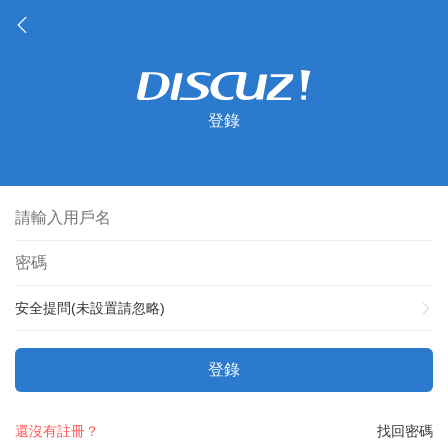
登錄
安全提問(未設置請忽略)
登錄
還沒有註冊？
找回密碼