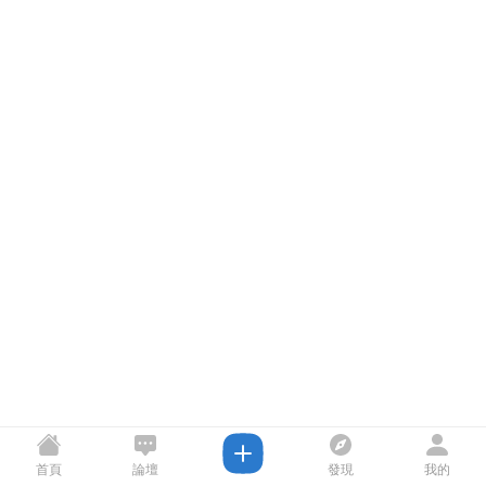
首頁
論壇
發現
我的