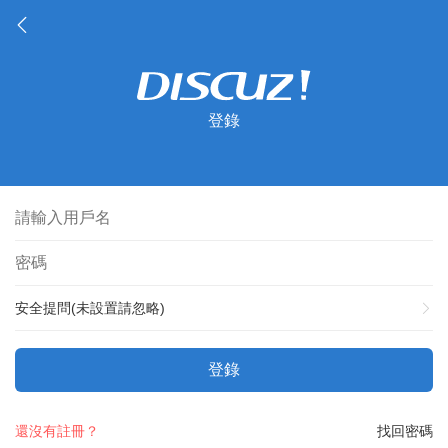
登錄
安全提問(未設置請忽略)
登錄
還沒有註冊？
找回密碼