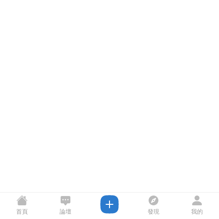
首頁
論壇
發現
我的