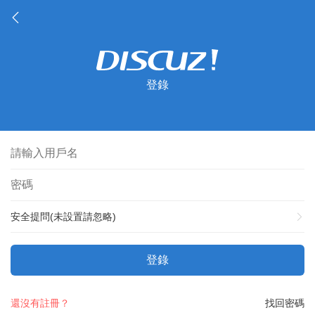
登錄
安全提問(未設置請忽略)
登錄
還沒有註冊？
找回密碼