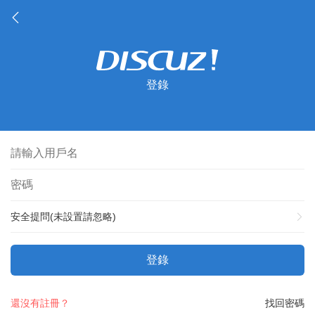
登錄
安全提問(未設置請忽略)
登錄
還沒有註冊？
找回密碼