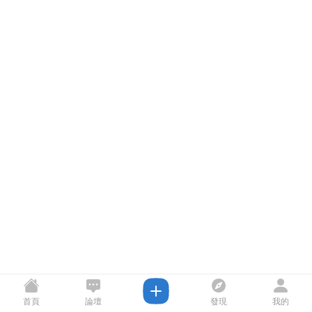
首頁
論壇
發現
我的