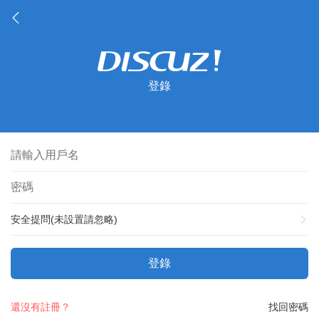
登錄
安全提問(未設置請忽略)
登錄
還沒有註冊？
找回密碼