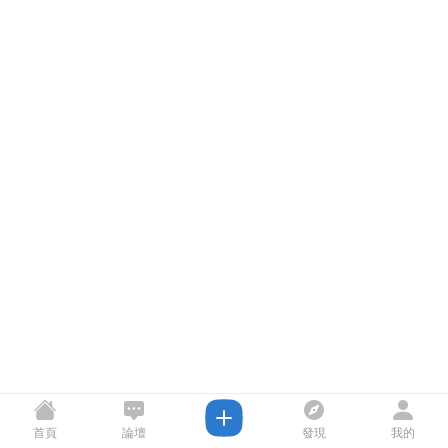
首頁
論壇
發現
我的