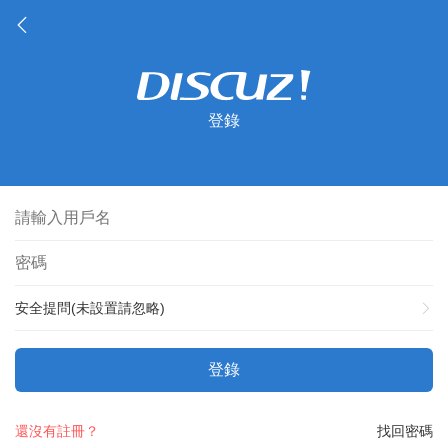
登錄
安全提問(未設置請忽略)
登錄
還沒有註冊？
找回密碼