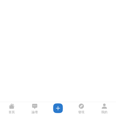
首頁
論壇
發現
我的