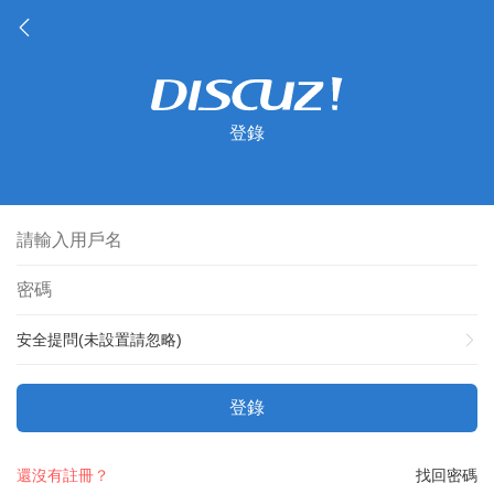
登錄
安全提問(未設置請忽略)
登錄
還沒有註冊？
找回密碼