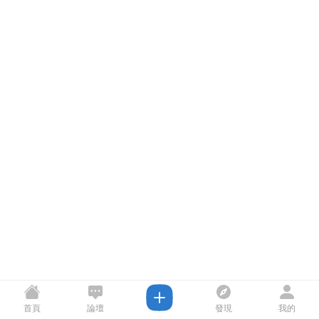
首頁
論壇
發現
我的