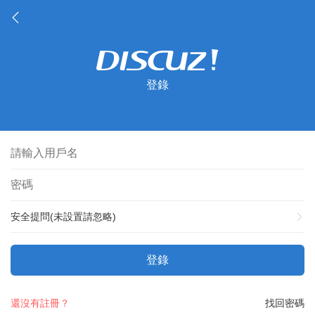
登錄
安全提問(未設置請忽略)
登錄
還沒有註冊？
找回密碼