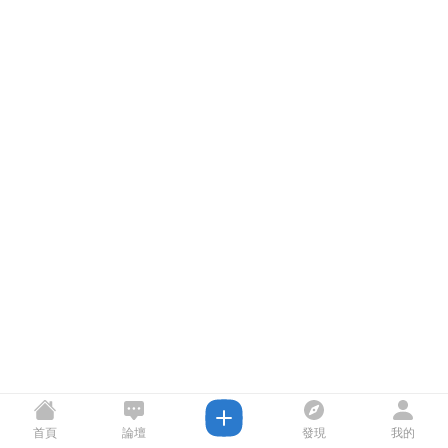
首頁
論壇
發現
我的