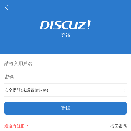
登錄
安全提問(未設置請忽略)
登錄
還沒有註冊？
找回密碼