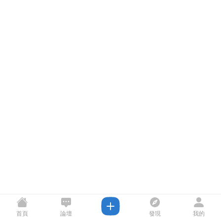
首頁
論壇
發現
我的