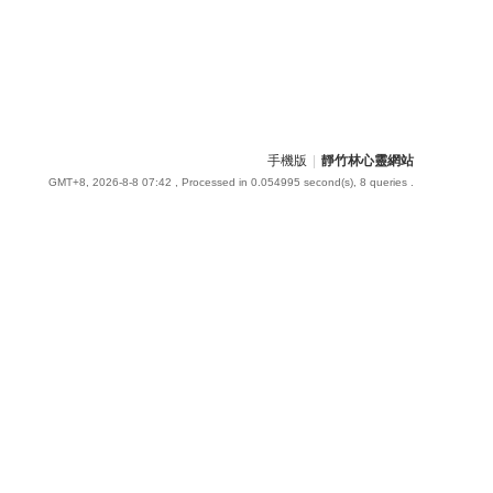
手機版
|
靜竹林心靈網站
GMT+8, 2026-8-8 07:42
, Processed in 0.054995 second(s), 8 queries .