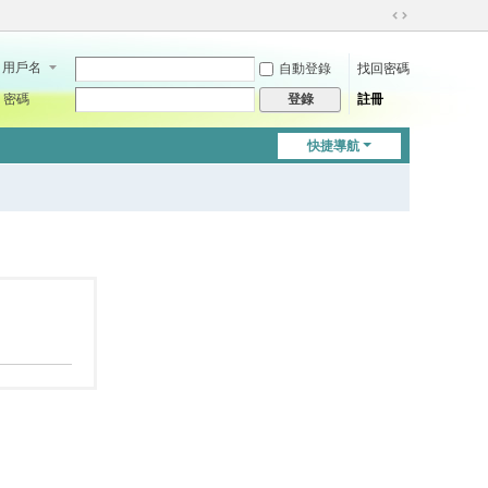
切
換
用戶名
自動登錄
找回密碼
到
寬
密碼
註冊
登錄
版
快捷導航