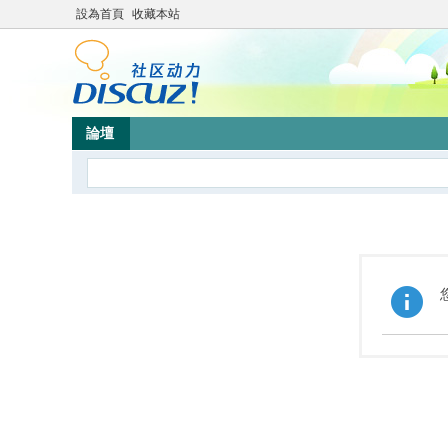
設為首頁
收藏本站
論壇