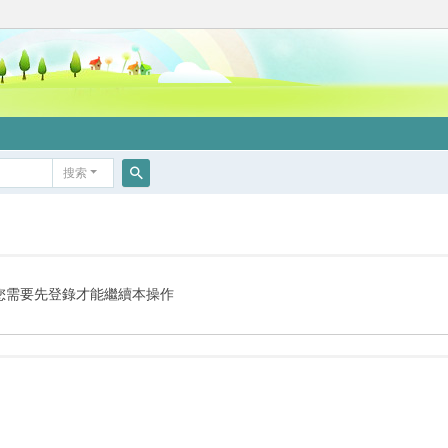
搜索
搜
索
您需要先登錄才能繼續本操作