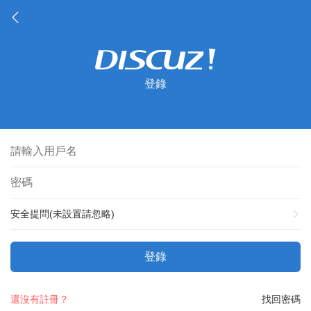
登錄
安全提問(未設置請忽略)
登錄
還沒有註冊？
找回密碼