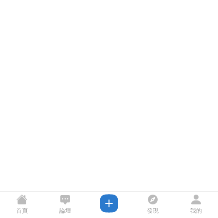
首頁
論壇
發現
我的