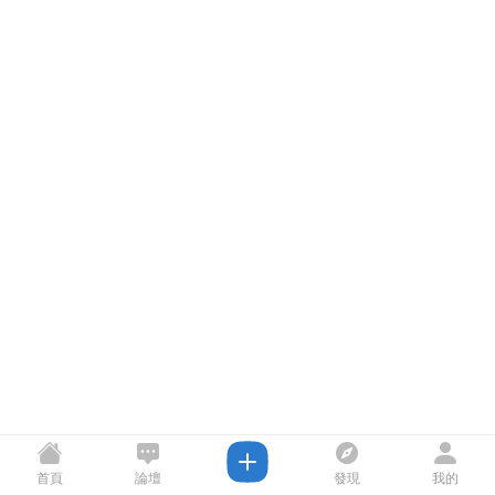
首頁
論壇
發現
我的