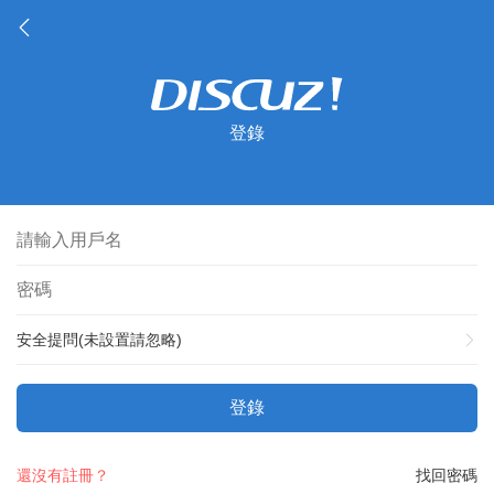
登錄
安全提問(未設置請忽略)
登錄
還沒有註冊？
找回密碼