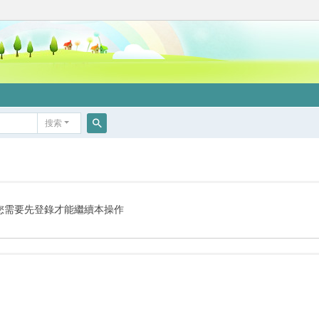
搜索
搜
索
您需要先登錄才能繼續本操作