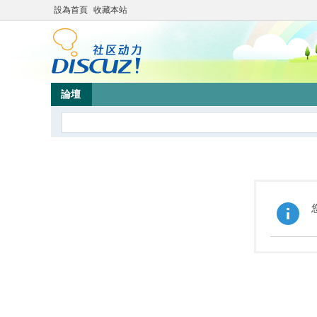
設為首頁
收藏本站
論壇