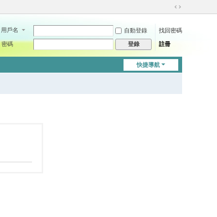
切
換
用戶名
自動登錄
找回密碼
到
寬
密碼
註冊
登錄
版
快捷導航