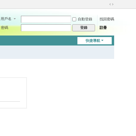
切
換
用戶名
自動登錄
找回密碼
到
寬
密碼
註冊
登錄
版
快捷導航