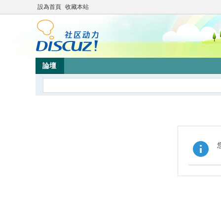
設為首頁
收藏本站
論壇