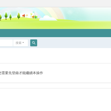
搜索
搜
索
您需要先登錄才能繼續本操作