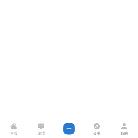
首頁
論壇
發現
我的